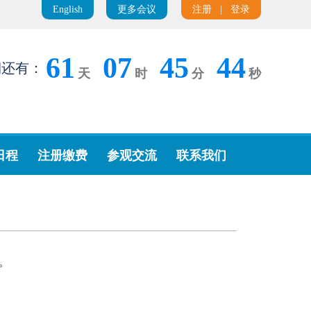
English
更多会议
注册
|
登录
61
07
45
44
期还有：
天
时
分
秒
日程
注册缴费
参观交流
联系我们
。